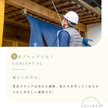
害
虫ブロックとは？
CONCEPT 02
暮らしを守る。
害虫ブロックは虫から建物、
私たちを守ってくれる
か
らだにやさしい
液体です。
もっとみる