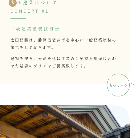
太
田建装について
CONCEPT 01
一級建築塗装技能士
太田建装は、静岡県袋井市を中心に
一般建築塗装の
施工をしております。
建物を守り、寿命を延ばす為のご要望
と用途に合わ
せた最善のプラン
をご提案致します。
もっとみる